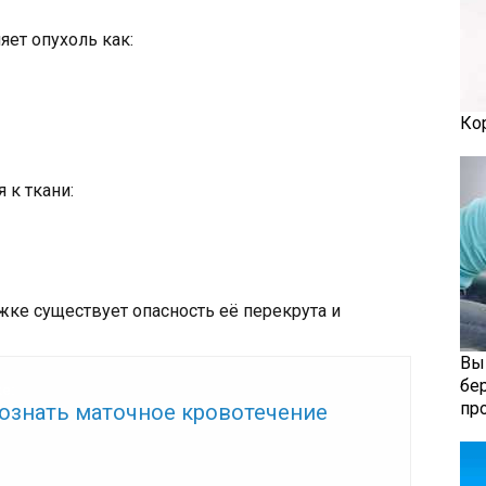
ет опухоль как:
Ко
 к ткани:
ке существует опасность её перекрута и
Вы
бе
же:
пр
познать маточное кровотечение