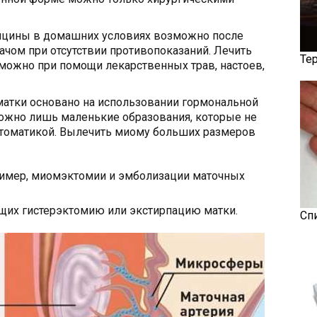
ицины в домашних условиях возможно после
ачом при отсутствии противопоказаний. Лечить
Те
можно при помощи лекарственных трав, настоев,
атки основано на использовании гормональной
можно лишь маленькие образования, которые не
оматикой. Вылечить миому больших размеров
ример, миомэктомии и эмболизации маточных
щих гистерэктомию или экстирпацию матки.
Сп