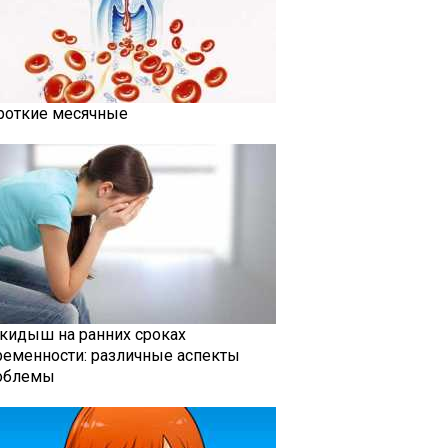
роткие месячные
кидыш на ранних сроках
ременности: различные аспекты
облемы