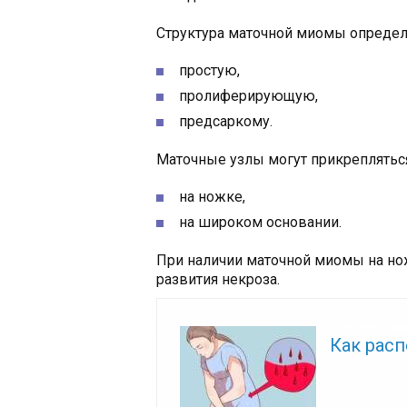
Структура маточной миомы определя
простую,
пролиферирующую,
предсаркому.
Маточные узлы могут прикрепляться
на ножке,
на широком основании.
При наличии маточной миомы на нож
развития некроза.
Читайте так
Как рас