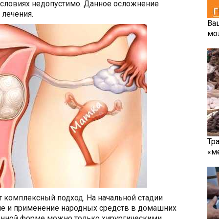
условиях недопустимо. Данное осложнение
 лечения.
Ва
мо
Тр
«м
 комплексный подход. На начальной стадии
е и применение народных средств в домашних
енной форме можно только хирургическими