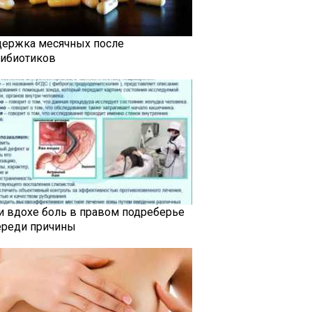
держка месячных после
тибиотиков
и вдохе боль в правом подреберье
ереди причины