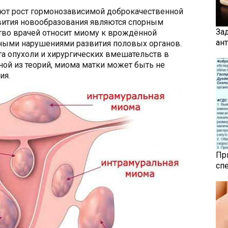
ют рост гормонозависимой доброкачественной
вития новообразования являются спорным
За
во врачей относит миому к врождённой
ан
бными нарушениями развития половых органов.
а опухоли и хирургических вмешательств в
ной из теорий, миома матки может быть не
ия.
Пр
сп