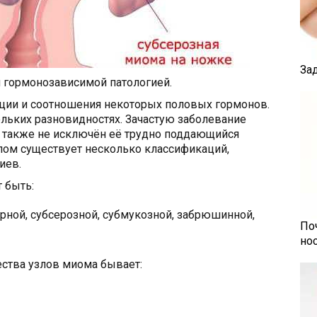
За
я гормонозависимой патологией.
ции и соотношения некоторых половых гормонов.
льких разновидностях. Зачастую заболевание
я также не исключён её трудно поддающийся
лом существует несколько классификаций,
иев.
 быть:
рной, субсерозной, субмукозной, забрюшинной,
По
но
ества узлов миома бывает: