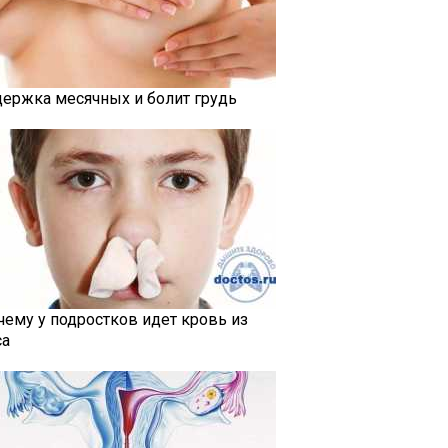
держка месячных и болит грудь
чему у подростков идет кровь из
са