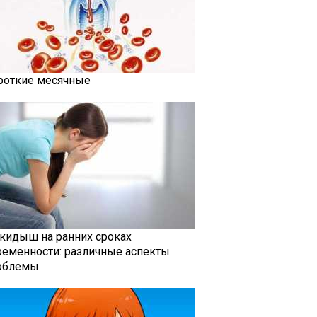
роткие месячные
кидыш на ранних сроках
ременности: различные аспекты
облемы