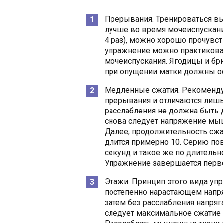
Прерывания. Тренироваться вы
лучше во время мочеиспускания
4 раз), можно хорошо прочув
упражнение можно практиковат
мочеиспускания. Ягодицы и б
при опущении матки должны о
Медленные сжатия. Рекоменду
прерывания и отличаются лишь
расслабления не должна быть 
снова следует напряжение мыш
Далее, продолжительность сжа
длится примерно 10. Серию пов
секунд и такое же по длительн
Упражнение завершается перво
Этажи. Принцип этого вида уп
постепенно нарастающем напр
затем без расслабления напря
следует максимальное сжатие 