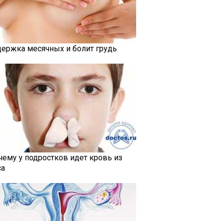
держка месячных и болит грудь
чему у подростков идет кровь из
са