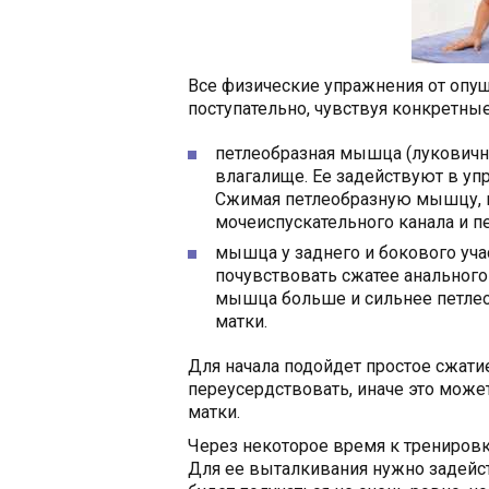
Все физические упражнения от опу
поступательно, чувствуя конкретн
петлеобразная мышца (луковично
влагалище. Ее задействуют в уп
Сжимая петлеобразную мышцу, м
мочеиспускательного канала и п
мышца у заднего и бокового уча
почувствовать сжатее анальног
мышца больше и сильнее петлео
матки.
Для начала подойдет простое сжатие
переусердствовать, иначе это може
матки.
Через некоторое время к трениро
Для ее выталкивания нужно задейст