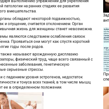
годаря выполнению упражнений для укрепления
й патологии на ранних стадиях ее развития
ого вмешательства.
За
органы обладают некоторой подвижностью,
ан
как и опущение, считается отклонением. Орган
привычная жизнь для женщины станет невозможна.
лемы являются следствием ослабления связок
нка. Проявиться они могут как спустя короткий
олгие годы после родов.
з также называют врожденную дисплазию
запоры, физический труд, чаще всего связанный с
енесенные заболевания, генетическую
ые серьезные стрессы.
Пр
и с падением уровня эстрогенов, недостаток
сп
ичности и тонуса всех тканей, в том числе мышц
ют ее в определенном положении.