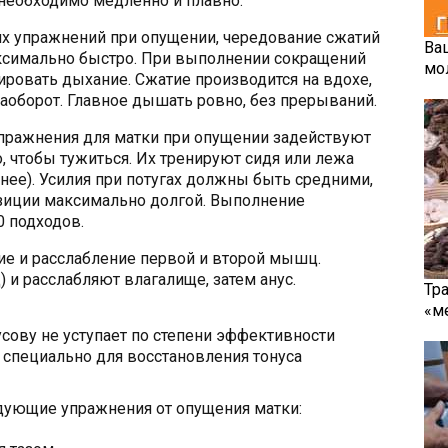
необходимо медленно и плавно.
гих упражнений при опущении, чередование сжатий
Ва
аксимально быстро. При выполнении сокращений
мо
ровать дыхание. Сжатие производится на вдохе,
аоборот. Главное дышать ровно, без прерываний.
упражнения для матки при опущении задействуют
 чтобы тужиться. Их тренируют сидя или лежа
нее). Усилия при потугах должны быть средними,
зиции максимально долгой. Выполнение
0 подходов.
ие и расслабление первой и второй мышц.
) и расслабляют влагалище, затем анус.
Тр
«м
сову не уступает по степени эффективности
а специально для восстановления тонуса
дующие упражнения от опущения матки: