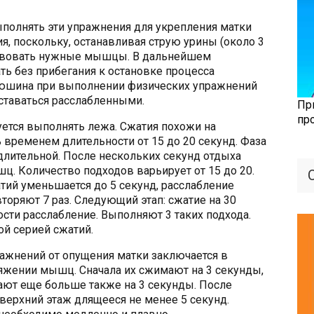
полнять эти упражнения для укрепления матки
, поскольку, останавливая струю урины (около 3
ствовать нужные мышцы. В дальнейшем
ь без прибегания к остановке процесса
рюшина при выполнении физических упражнений
ставаться расслабленными.
Пр
пр
ется выполнять лежа. Сжатия похожи на
 временем длительности от 15 до 20 секунд. Фаза
длительной. После нескольких секунд отдыха
ц. Количество подходов варьирует от 15 до 20.
тий уменьшается до 5 секунд, расслабление
торяют 7 раз. Следующий этап: сжатие на 30
ости расслабление. Выполняют 3 таких подхода.
й серией сжатий.
ражнений от опущения матки заключается в
яжении мышц. Сначала их сжимают на 3 секунды,
гают еще больше также на 3 секунды. После
верхний этаж длящееся не менее 5 секунд.