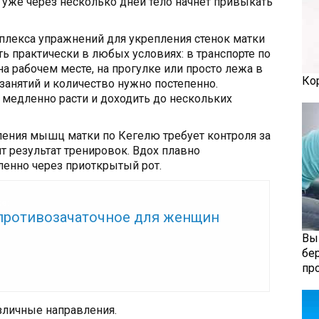
о уже через несколько дней тело начнет привыкать
лекса упражнений для укрепления стенок матки
ть практически в любых условиях: в транспорте по
на рабочем месте, на прогулке или просто лежа в
Ко
занятий и количество нужно постепенно.
медленно расти и доходить до нескольких
ения мышц матки по Кегелю требует контроля за
т результат тренировок. Вдох плавно
ленно через приоткрытый рот.
же:
противозачаточное для женщин
Вы
бе
пр
зличные направления.