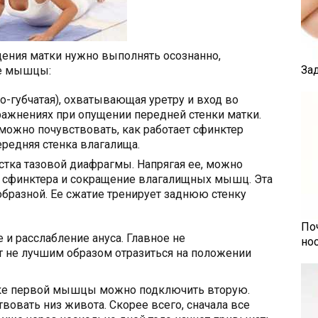
щения матки нужно выполнять осознанно,
За
ые мышцы:
-губчатая), охватывающая уретру и вход во
ражнениях при опущении передней стенки матки.
ожно почувствовать, как работает сфинктер
ередняя стенка влагалища.
стка тазовой диафрагмы. Напрягая ее, можно
о сфинктера и сокращение влагалищных мышц. Эта
бразной. Ее сжатие тренирует заднюю стенку
По
 и расслабление ануса. Главное не
но
т не лучшим образом отразиться на положении
вке первой мышцы можно подключить вторую.
вовать низ живота. Скорее всего, сначала все