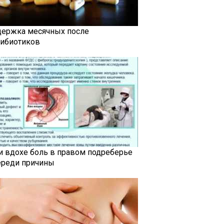
держка месячных после
тибиотиков
и вдохе боль в правом подреберье
ереди причины