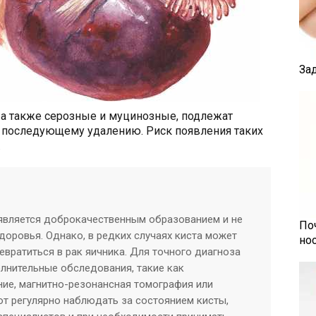
За
, а также серозные и муцинозные, подлежат
 последующему удалению. Риск появления таких
.
 является доброкачественным образованием и не
По
доровья. Однако, в редких случаях киста может
но
евратиться в рак яичника. Для точного диагноза
лнительные обследования, такие как
ние, магнитно-резонансная томография или
т регулярно наблюдать за состоянием кисты,