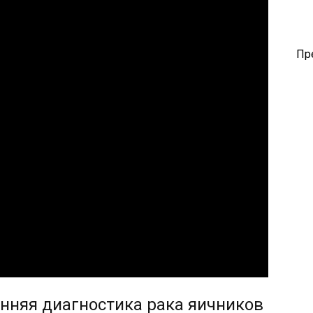
Пр
нняя диагностика рака яичников