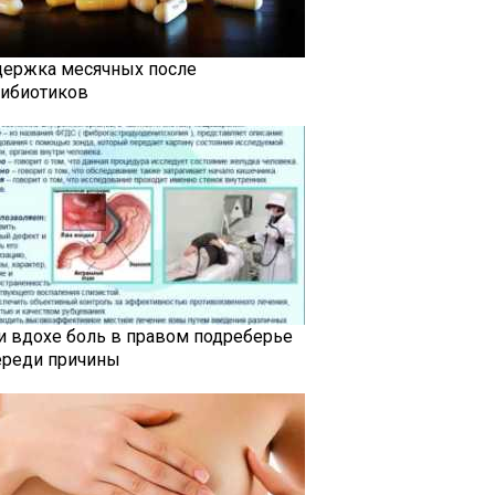
держка месячных после
тибиотиков
и вдохе боль в правом подреберье
ереди причины