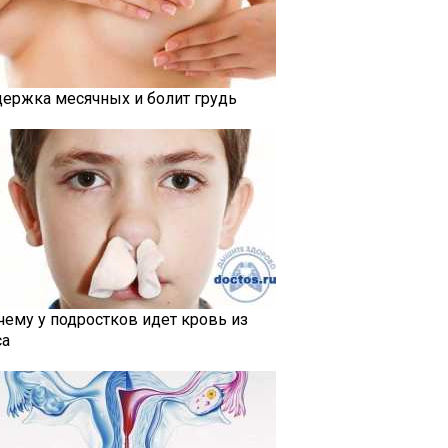
держка месячных и болит грудь
чему у подростков идет кровь из
са