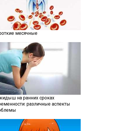
роткие месячные
кидыш на ранних сроках
ременности: различные аспекты
облемы