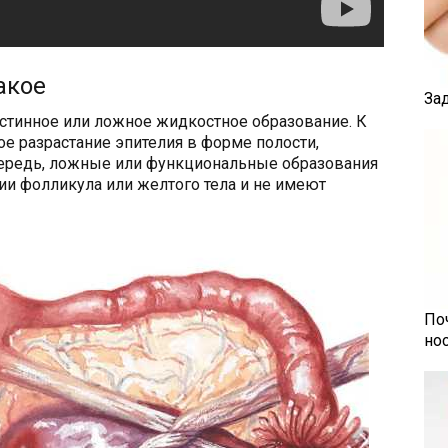
акое
За
истинное или ложное жидкостное образование. К
е разрастание эпителия в форме полости,
ередь, ложные или функциональные образования
и фолликула или желтого тела и не имеют
По
но