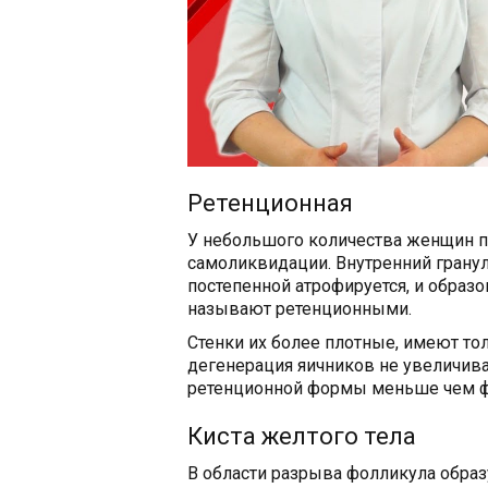
Ретенционная
У небольшого количества женщин пр
самоликвидации. Внутренний гранул
постепенной атрофируется, и образ
называют ретенционными.
Стенки их более плотные, имеют то
дегенерация яичников не увеличива
ретенционной формы меньше чем фо
Киста желтого тела
В области разрыва фолликула образ