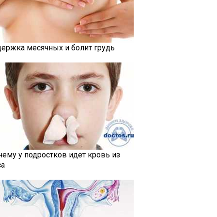
держка месячных и болит грудь
чему у подростков идет кровь из
са