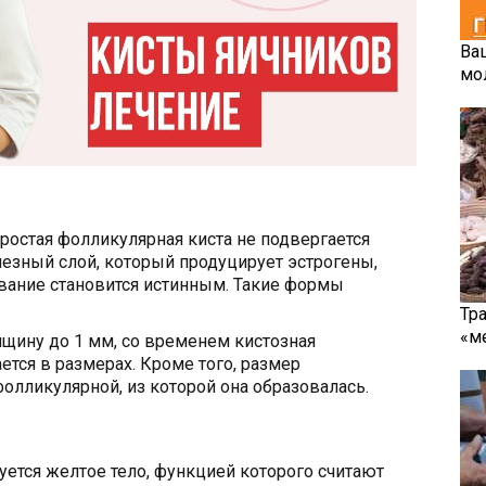
Ва
мо
остая фолликулярная киста не подвергается
езный слой, который продуцирует эстрогены,
ование становится истинным. Такие формы
Тр
«м
лщину до 1 мм, со временем кистозная
ется в размерах. Кроме того, размер
лликулярной, из которой она образовалась.
уется желтое тело, функцией которого считают