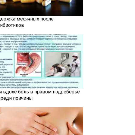
держка месячных после
тибиотиков
и вдохе боль в правом подреберье
ереди причины