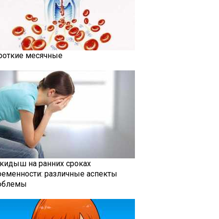
роткие месячные
кидыш на ранних сроках
ременности: различные аспекты
облемы