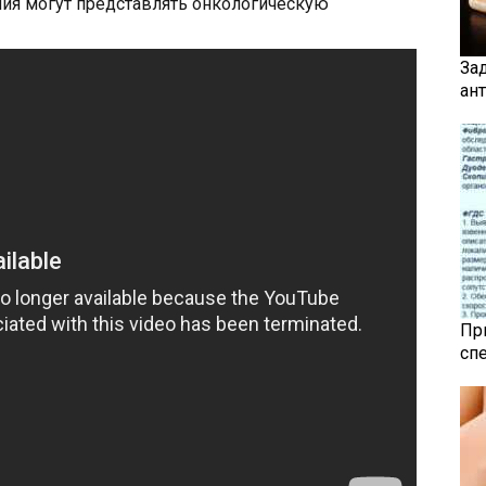
ия могут представлять онкологическую
За
ан
Пр
сп