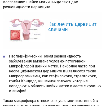
воспалению шейки матки, выделяют две
разновидности цервицита.
Читайте также:
Как лечить цервицит
свечами
Неспецифический. Такая разновидность
заболевания вызвана условно-патогенной
микрофлорой шейки матки. Наиболее часто при
неспецифическом цервиците выявляются такие
микроорганизмы, как стафилококк, стрептококк,
грибы Кандида, кишечная палочка, которые
попадают в область шейки матки вместе с кровью
и лимфой.
Такая микрофлора относится к условно-патогенной в
связи с тем, что нередко присутствует на слизистых в