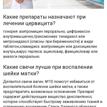
Какие препараты назначают при
лечении цервицита?
гонорея: азитромицин перорально, цефтриаксон
внутримышечно,трихомониаз: тинидазол или
метронидазол (опасны при беременности) в виде
таблеток,хламидиоз: азитромицин или доксициклин
внутрь,вирус герпеса: ацикловир, фамцикловир или
аналоги перорально.
Какие свечи лучше при воспалении
шейки матки?
Депантол свечи вагин. №10 помогут избавиться от
воспалительной болезни шейки матки, а также
предотвратить возможные осложнения. Препарат
содержит действующее вещество декспантенол,
которое способствует быстрому заживлению тканей и
устранению воспаления. Свечи Депантол обладают