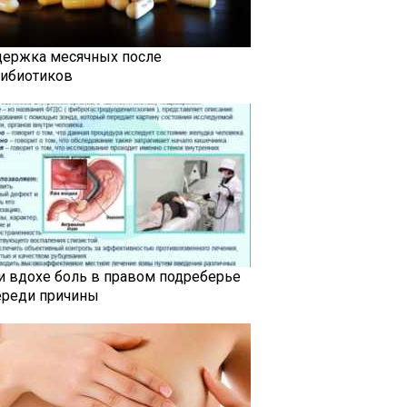
держка месячных после
тибиотиков
и вдохе боль в правом подреберье
ереди причины