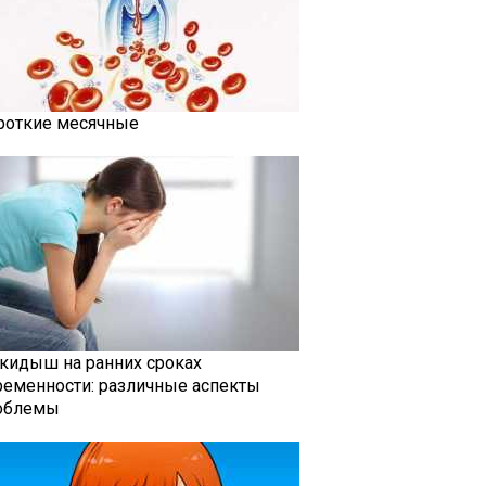
роткие месячные
кидыш на ранних сроках
ременности: различные аспекты
облемы