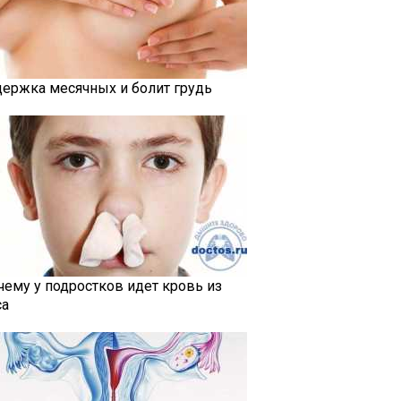
держка месячных и болит грудь
чему у подростков идет кровь из
са