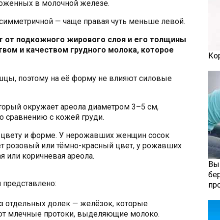
ложенных в молочной железе.
симметричной — чаще правая чуть меньше левой.
т от подкожного жирового слоя и его толщины
ством и качеством грудного молока, которое
Ко
шцы, поэтому на её форму не влияют силовые
оторый окружает ареола диаметром 3–5 см,
 сравнению с кожей груди.
о цвету и форме. У нерожавших женщин сосок
ет розовый или тёмно-красный цвет, у рожавших
я или коричневая ареола.
Вы
бе
 представлено:
пр
з отдельных долек — желёзок, которые
уют млечные протоки, выделяющие молоко.