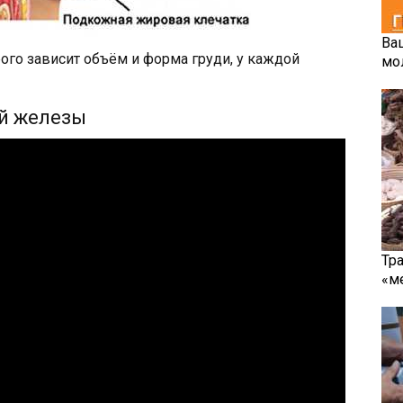
Ва
рого зависит объём и форма груди, у каждой
мо
й железы
Тр
«м