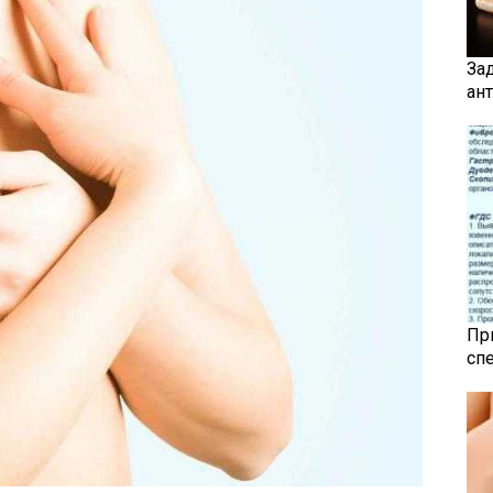
За
ан
Пр
сп