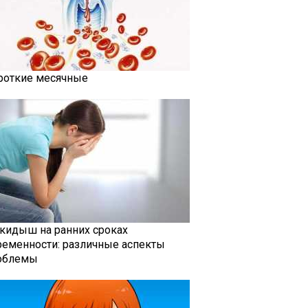
роткие месячные
кидыш на ранних сроках
ременности: различные аспекты
облемы