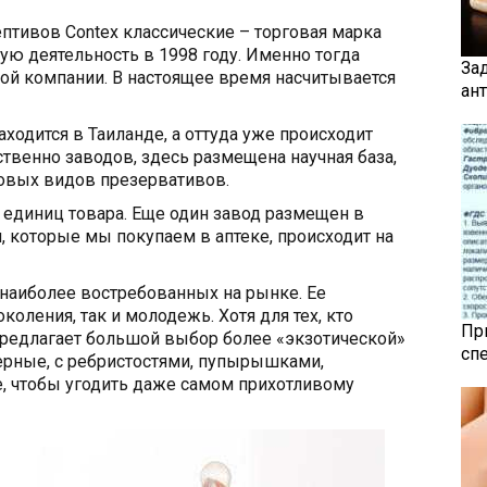
тивов Contex классические – торговая марка
ную деятельность в 1998 году. Именно тогда
За
ой компании. В настоящее время насчитывается
ан
ходится в Таиланде, а оттуда уже происходит
твенно заводов, здесь размещена научная база,
новых видов презервативов.
 единиц товара. Еще один завод размещен в
, которые мы покупаем в аптеке, происходит на
 наиболее востребованных на рынке. Ее
оления, так и молодежь. Хотя для тех, кто
Пр
редлагает большой выбор более «экзотической»
сп
черные, с ребристостями, пупырышками,
е, чтобы угодить даже самом прихотливому