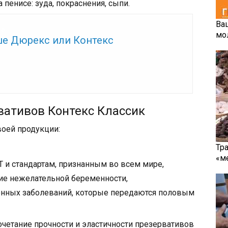
енисе: зуда, покраснения, сыпи.
Ва
же:
мо
ше Дюрекс или Контекс
вативов Контекс Классик
воей продукции:
Тр
«м
 и стандартам, признанным во всем мире,
е нежелательной беременности,
онных заболеваний, которые передаются половым
четание прочности и эластичности презервативов