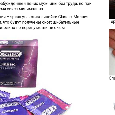
возбужденный пенис мужчины без труда, но при
емя секса минимальна.
и – яркая упаковка линейки Classic. Молния
Те
т, что будут получены сногсшибательные
ительно не перепутаешь ни с чем.
Сп