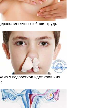
держка месячных и болит грудь
чему у подростков идет кровь из
са