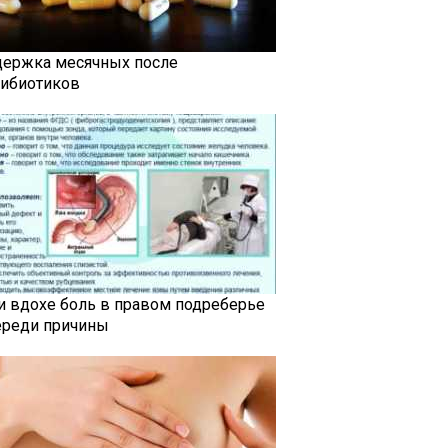
держка месячных после
тибиотиков
и вдохе боль в правом подреберье
ереди причины