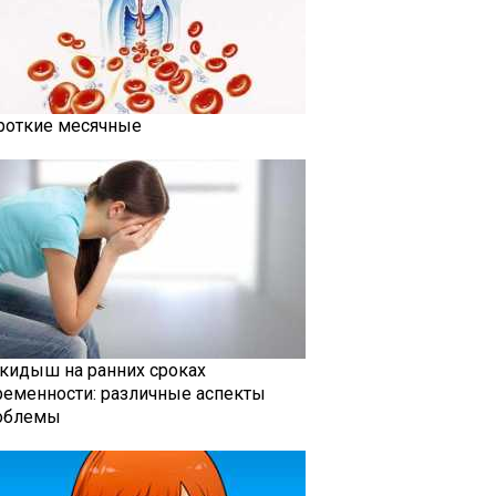
роткие месячные
кидыш на ранних сроках
ременности: различные аспекты
облемы