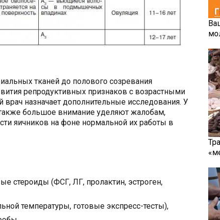
Ва
мо
иальных тканей до полового созревания
азвития репродуктивных признаков с возрастными
 врач назначает дополнительные исследования. У
 также большое внимание уделяют жалобам,
сти яичников на фоне нормальной их работы в
Тр
«м
е стероиды (ФСГ, ЛГ, пролактин, эстроген,
льной температуры, готовые экспресс-тесты),
робы,