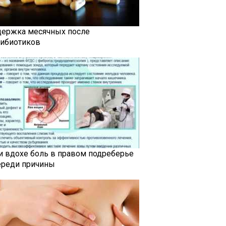
держка месячных после
тибиотиков
и вдохе боль в правом подреберье
ереди причины