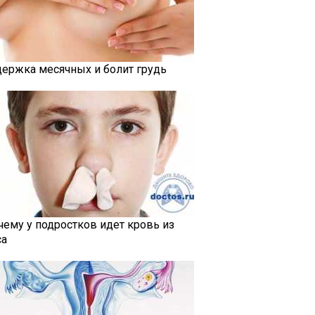
держка месячных и болит грудь
чему у подростков идет кровь из
са