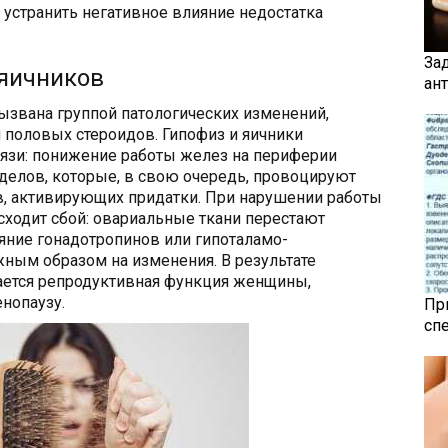
 устранить негативное влияние недостатка
За
 яичников
ан
ызвана группой патологических изменений,
половых стероидов. Гипофиз и яичники
вязи: понижение работы желез на периферии
делов, которые, в свою очередь, провоцируют
, активирующих придатки. При нарушении работы
сходит сбой: овариальные ткани перестают
яние гонадотропинов или гипоталамо-
жным образом на изменения. В результате
вается репродуктивная функция женщины,
нопаузу.
Пр
сп