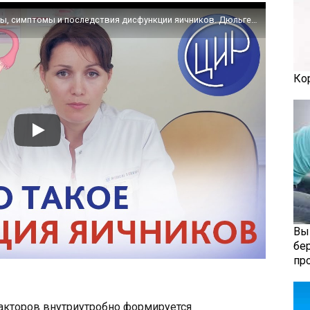
ДИСФУНКЦИЯ ЯИЧНИКОВ. Часть 1. Причины, симптомы и последствия дисфункции яичников. Дюльгер В.П.
Ко
Вы
бе
пр
кторов внутриутробно формируется