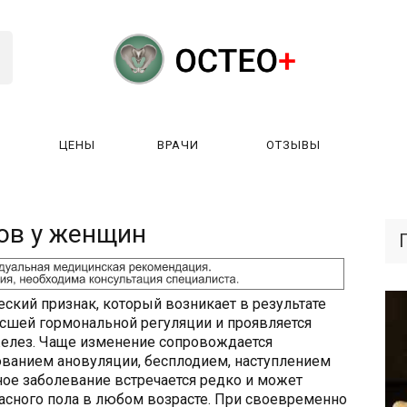
ЦЕНЫ
ВРАЧИ
ОТЗЫВЫ
К РАБОТАЕТ?
ЛИЦЕНЗИИ
ЦЕНЫ
ВРАЧИ
ОТЗЫ
ов у женщин
еский признак, который возникает в результате
ысшей гормональной регуляции и проявляется
елез. Чаще изменение сопровождается
ванием ановуляции, бесплодием, наступлением
е заболевание встречается редко и может
асного пола в любом возрасте. При своевременно