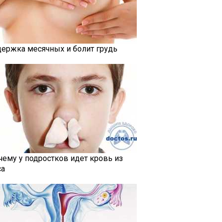
держка месячных и болит грудь
чему у подростков идет кровь из
са