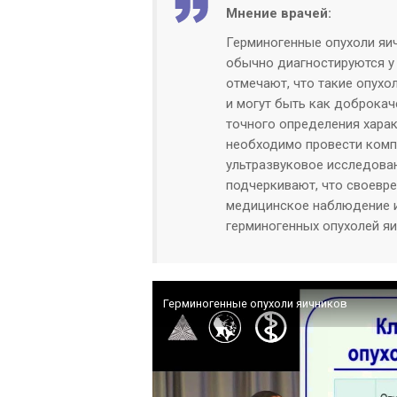
Мнение врачей:
Герминогенные опухоли яич
обычно диагностируются у
отмечают, что такие опух
и могут быть как доброкач
точного определения харак
необходимо провести комп
ультразвуковое исследован
подчеркивают, что своевр
медицинское наблюдение и
герминогенных опухолей яи
Герминогенные опухоли яичников