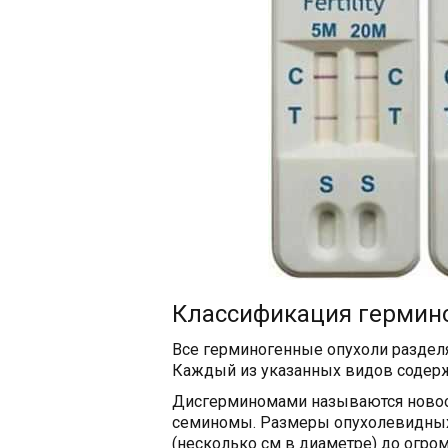
Классификация гермин
Все герминогенные опухоли раздел
Каждый из указанных видов содерж
Дисгерминомами называются новоо
семиномы. Размеры опухолевидных
(несколько см в диаметре) до огро