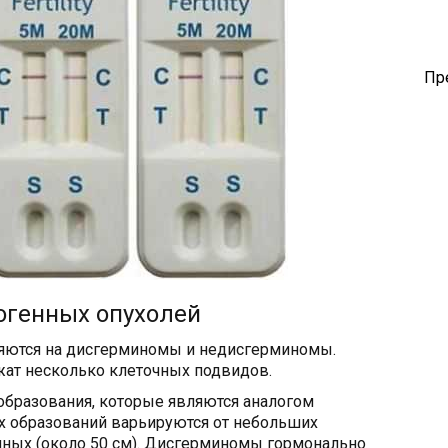
Пр
огенных опухолей
яются на дисгерминомы и недисгерминомы.
ат несколько клеточных подвидов.
бразования, которые являются аналогом
 образований варьируются от небольших
мных (около 50 см). Дисгерминомы гормонально