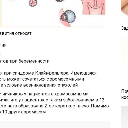
За
вития относят:
лии,
,
тов при беременности.
тся при синдроме Клайнфельтера. Имеющаяся
сть может сочетаться с хромосомными
ое условие возникновения опухолей.
По
 яичников у пациенток с хромосомными
но
или, что у пациенток с таким заболеванием в 12
сто него образовано 2-ое короткое плечо. Помимо
о 10 других хромосом.