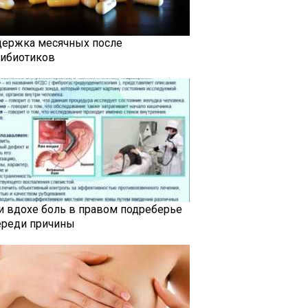
держка месячных после
тибиотиков
и вдохе боль в правом подреберье
ереди причины