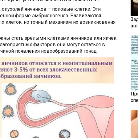
 опухолей яичников – половые клетки. Эти
женной форме эмбрионогенез. Развиваются
За
х клеток, но точный механизм их возникновения
ан
жны стать зрелыми клетками яичников или яичек
благоприятных факторов они могут остаться в
чиной появления новообразований гонад.
Пр
сп