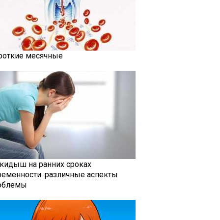
роткие месячные
кидыш на ранних сроках
ременности: различные аспекты
облемы