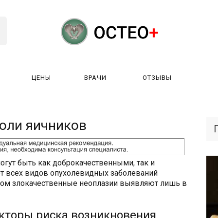
ЦЕНЫ
ВРАЧИ
ОТЗЫВЫ
К РАБОТАЕТ?
ЛИЦЕНЗИИ
ЦЕНЫ
ВРАЧИ
ОТЗЫ
оли яичников
огут быть как доброкачественными, так и
от всех видов опухолевидных заболеваний
этом злокачественные неоплазии выявляют лишь в
кторы риска возникновения