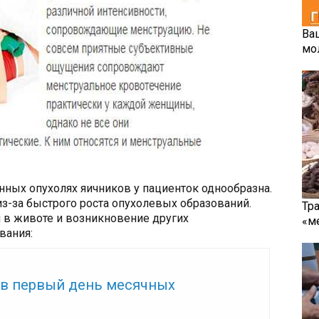
Ва
мо
нных опухолях яичников у пациенток однообразна.
з-за быстрого роста опухолевых образований.
Тр
в животе и возникновение других
«м
вания:
же:
в первый день месячных