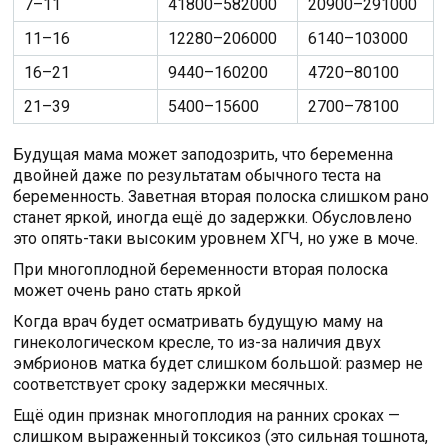
7–11
41800–582000
20900–291000
11–16
12280–206000
6140–103000
16–21
9440–160200
4720–80100
21–39
5400–15600
2700–78100
Будущая мама может заподозрить, что беременна
двойней даже по результатам обычного теста на
беременность. Заветная вторая полоска слишком рано
станет яркой, иногда ещё до задержки. Обусловлено
это опять-таки высоким уровнем ХГЧ, но уже в моче.
При многоплодной беременности вторая полоска
может очень рано стать яркой
Когда врач будет осматривать будущую маму на
гинекологическом кресле, то из-за наличия двух
эмбрионов матка будет слишком большой: размер не
соответствует сроку задержки месячных.
Ещё один признак многоплодия на ранних сроках —
слишком выраженный токсикоз (это сильная тошнота,