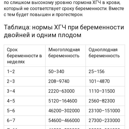
по слишком высокому уровню гормона ХГЧ в крови,
который не соответствует сроку беременности. Вместе
с тем будет повышен и прогестерон.
Таблица: нормы ХГЧ при беременности
двойней и одним плодом
Срок
Многоплодная
Одноплодная
беременности в
беременность
беременность
неделях
1–2
50–340
25–156
2–3
208–9740
101–4870
3–4
2220–63000
1110–31500
4–5
5120–164600
2560–82300
5–6
46200–302000
23100–151000
6–7
54600–466000
27300–233000