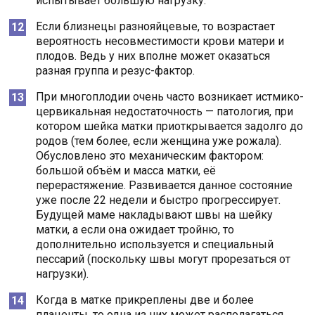
испытывает большую нагрузку.
Если близнецы разнояйцевые, то возрастает
вероятность несовместимости крови матери и
плодов. Ведь у них вполне может оказаться
разная группа и резус-фактор.
При многоплодии очень часто возникает истмико-
цервикальная недостаточность — патология, при
котором шейка матки приоткрывается задолго до
родов (тем более, если женщина уже рожала).
Обусловлено это механическим фактором:
большой объём и масса матки, её
перерастяжение. Развивается данное состояние
уже после 22 недели и быстро прогрессирует.
Будущей маме накладывают швы на шейку
матки, а если она ожидает тройню, то
дополнительно используется и специальный
пессарий (поскольку швы могут прорезаться от
нагрузки).
Когда в матке прикреплены две и более
плаценты, то одна из них может располагаться