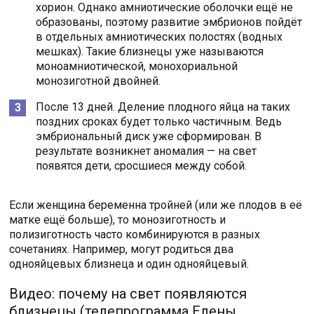
хорион. Однако амниотические оболочки ещё не
образованы, поэтому развитие эмбрионов пойдёт
в отдельных амниотических полостях (водных
мешках). Такие близнецы уже называются
моноамниотической, монохориальной
монозиготной двойней.
После 13 дней. Деление плодного яйца на таких
поздних сроках будет только частичным. Ведь
эмбриональный диск уже сформирован. В
результате возникнет аномалия — на свет
появятся дети, сросшиеся между собой.
Если женщина беременна тройней (или же плодов в её
матке ещё больше), то монозиготность и
полизиготность часто комбинируются в разных
сочетаниях. Например, могут родиться два
однояйцевых близнеца и один однояйцевый.
Видео: почему на свет появляются
близнецы (телепрограмма Елены