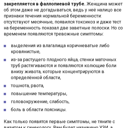
закрепляется в фаллопиевой трубе.
Женщина может
об этом даже не догадываться, ведь у неё налицо все
признаки течения нормальной беременности:
отсутствуют месячные, появился токсикоз и даже тест
на беременность показал две заветные полоски. Но со
временем появляются тревожные симптомы:
выделения из влагалища коричневатые либо
кровянистые,
из-за растущего плодного яйца, стенки маточных
труб растягиваются и появляются колющие боли
внизу живота, которые концентрируются в
определённой области,
тошнота, рвота,
повышение температуры,
головокружение, слабость,
боль в области поясницы.
Как только появятся первые симптомы, не тяните с
визитом к гинекологу. Вам будет назначено УЗИ, а