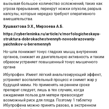
вызывая большое количество осложнений, таких как
угроза прерывания, перекрут ножки опухоли, разрыв
капсулы, которые нередко требуют оперативного
вмешательства.
Хушвахтова Э.Х., Мирзоева А.Б.
https://cyberleninka.ru/article/v/morfologicheskaya-
struktura-dobrokachestvennyh-novoobrazovaniy-
yaichnikov-u-beremennyh
Но-шпа понижает тонус гладких мышц внутренних
органов, снижает их двигательную активность и таким
образом устраняет повышенный тонус мышечного
органа
Ибупрофен. Имеет лёгкий анальгезирующий эффект,
устраняет воспалительный процесс и снимет жар у
будущей мамы. Но применять на раннем сроке
препарат следует, лишь в тех случаях, когда
ожидаемая польза для матери превосходит
возможный риск для плода. Поэтому 1 таблетку
Ибупрофена можно принять разово, в экстренном