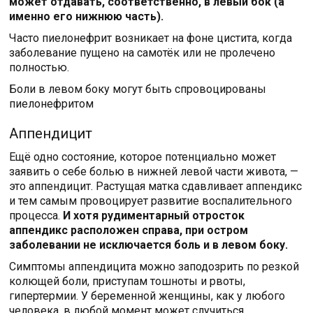
может отдавать, соответственно, в левый бок (а
именно его нижнюю часть).
Часто пиелонефрит возникает на фоне цистита, когда
заболевание пущено на самотёк или не пролечено
полностью.
Боли в левом боку могут быть спровоцированы
пиелонефритом
Аппендицит
Ещё одно состояние, которое потенциально может
заявить о себе болью в нижней левой части живота, —
это аппендицит. Растущая матка сдавливает аппендикс
и тем самым провоцирует развитие воспалительного
процесса.
И хотя рудиментарный отросток
аппендикс расположен справа, при остром
заболевании не исключается боль и в левом боку.
Симптомы аппендицита можно заподозрить по резкой
колющей боли, приступам тошноты и рвоты,
гипертермии. У беременной женщины, как у любого
человека, в любой момент может случиться