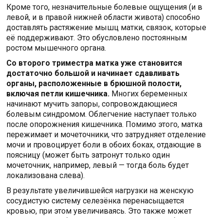
Кроме того, незначительные болевые ощущения (и в
левой, и в правой нижней области живота) способно
доставлять растяжение мышц матки, связок, которые
её поддерживают. Это обусловлено постоянным
ростом мышечного органа.
Со второго триместра матка уже становится
достаточно большой и начинает сдавливать
органы, расположенные в брюшной полости,
включая петли кишечника.
Многих беременных
начинают мучить запоры, сопровождающиеся
болевым синдромом. Облегчение наступает только
после опорожнения кишечника. Помимо этого, матка
пережимает и мочеточники, что затрудняет отделение
мочи и провоцирует боли в обоих боках, отдающие в
поясницу (может быть затронут только один
мочеточник, например, левый — тогда боль будет
локализована слева).
В результате увеличившейся нагрузки на женскую
сосудистую систему селезёнка перенасыщается
кровью, при этом увеличиваясь. Это также может