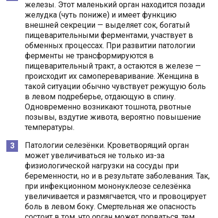
железы. Этот маленький орган находится позади
желудка (чуть пониже) и имеет функцию
внешней секреции — выделяет сок, богатый
пищеварительными ферментами, участвует в
обменных процессах. При развитии патологии
ферменты не трансформируются в
пищеварительный тракт, а остаются в железе —
происходит их самопереваривание. Женщина в
такой ситуации обычно чувствует режущую боль
в левом подреберье, отдающую в спину.
Одновременно возникают тошнота, рвотные
позывы, вздутие живота, вероятно повышение
температуры.
Патологии селезёнки. Кроветворящий орган
может увеличиваться не только из-за
физиологической нагрузки на сосуды при
беременности, но и в результате заболевания. Так,
при инфекционном мононуклеозе селезёнка
увеличивается и размягчается, что и провоцирует
боль в левом боку. Смертельная же опасность
состоит в том, что орган может порваться, тем