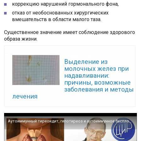
коррекцию нарушений гормонального фона,
отказ от необоснованных хирургических
вмешательств в области малого таза.
Существенное значение имеет соблюдение здорового
образа жизни.
Читайте также:
Выделение из
молочных желез при
надавливании:
причины, возможные
заболевания и методы
лечения
Аутоиммунный тиреоидит, гипотиреоз и аутоиммунное бесплодие. Отвечает Гузов И.И.