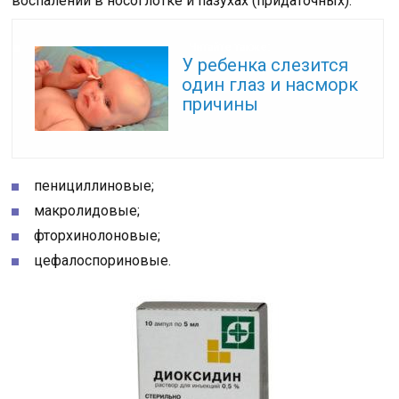
воспалений в носоглотке и пазухах (придаточных):
Читайте также:
У ребенка слезится
один глаз и насморк
причины
пенициллиновые;
макролидовые;
фторхинолоновые;
цефалоспориновые.