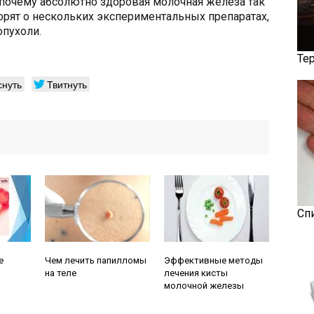
, почему абсолютно здоровая молочная железа так
орят о нескольких экспериментальных препаратах,
опухоли.
Те
снуть
Твитнуть
Сп
Читайте также:
Читайте также:
е
Чем лечить папилломы
Эффективные методы
на теле
лечения кисты
молочной железы