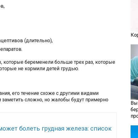
в,
Ко
цептивов (длительно),
епаратов.
, которые беременели больше трех раз, которые
которые не кормили детей грудью.
ания, его течение схоже с другими видами
и заметить сложно, но жалобы будут примерно
Вы
бе
пр
же:
может болеть грудная железа: список