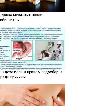
держка месячных после
тибиотиков
и вдохе боль в правом подреберье
ереди причины