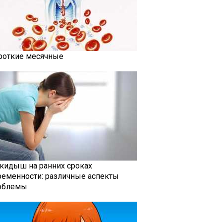
роткие месячные
кидыш на ранних сроках
ременности: различные аспекты
облемы