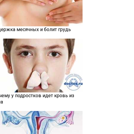
держка месячных и болит грудь
чему у подростков идет кровь из
са