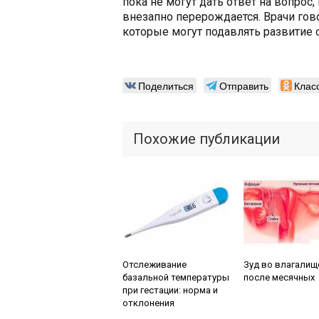
пока не могут дать ответ на вопрос
внезапно перерождается. Врачи гов
которые могут подавлять развитие 
Поделиться
Отправить
Клас
Похожие публикации
Читайте также:
Читайте также:
Отслеживание
Зуд во влагалищ
базальной температуры
после месячных
при гестации: норма и
отклонения