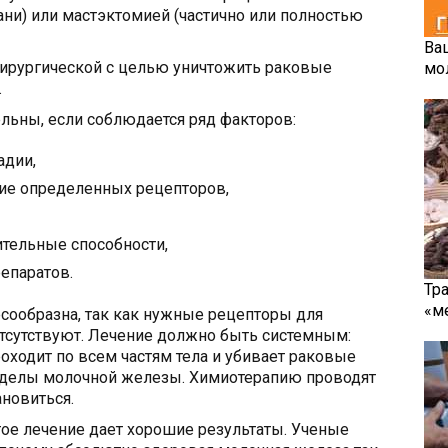
ни) или мастэктомией (частично или полностью
Ва
хирургической с целью уничтожить раковые
мо
.
льны, если соблюдается ряд факторов:
адии,
чие определенных рецепторов,
ительные способности,
епаратов.
Тр
«м
сообразна, так как нужные рецепторы для
отсутствуют. Лечение должно быть системным:
оходит по всем частям тела и убивает раковые
ределы молочной железы. Химиотерапию проводят
ановиться.
ое лечение дает хорошие результаты. Ученые