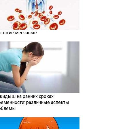
роткие месячные
кидыш на ранних сроках
ременности: различные аспекты
облемы