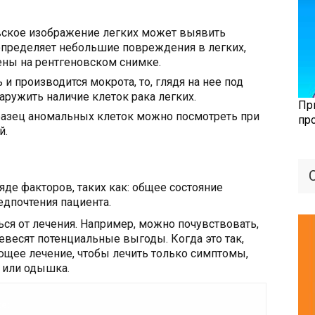
вское изображение легких может выявить
определяет небольшие повреждения в легких,
ены на рентгеновском снимке.
и производится мокрота, то, глядя на нее под
ружить наличие клеток рака легких.
Пр
бразец аномальных клеток можно посмотреть при
пр
й.
яде факторов, таких как: общее состояние
редпочтения пациента.
ься от лечения. Например, можно почувствовать,
весят потенциальные выгоды. Когда это так,
щее лечение, чтобы лечить только симптомы,
 или одышка.
же: