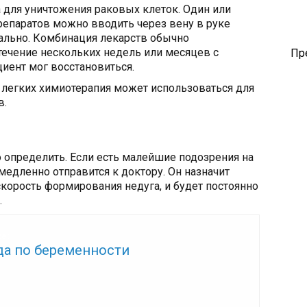
 для уничтожения раковых клеток. Один или
репаратов можно вводить через вену в руке
ально. Комбинация лекарств обычно
 течение нескольких недель или месяцев с
Пр
иент мог восстановиться.
легких химиотерапия может использоваться для
в.
о определить. Если есть малейшие подозрения на
емедленно отправится к доктору. Он назначит
скорость формирования недуга, и будет постоянно
.
же:
да по беременности