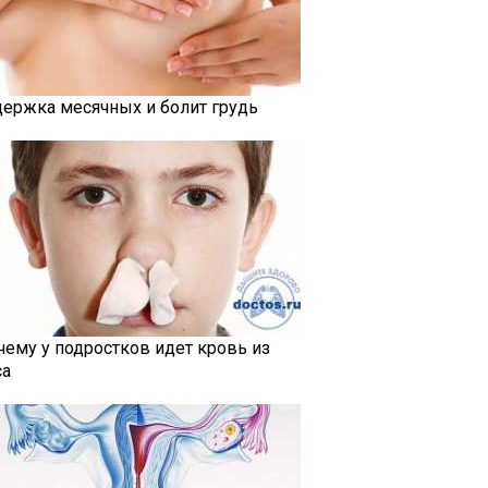
держка месячных и болит грудь
чему у подростков идет кровь из
са