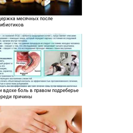
держка месячных после
тибиотиков
и вдохе боль в правом подреберье
ереди причины