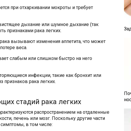
ется при отхаркивании мокроты и требует
вистящее дыхание или шумное дыхание (так
За
ть признаками рака легких.
 рака вызывают изменения аппетита, что может
потере веса.
вает слабым или слишком быстро на него
торяющиеся инфекции, такие как бронхит или
з признаков рака легких.
По
но
щих стадий рака легких
характеризуются распространением на отдаленные
кости, печень или мозг. Поскольку другие части
симптомы, в том числе: