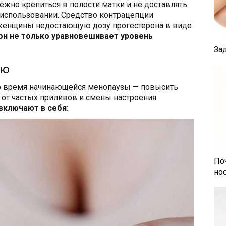
ежно крепиться в полости матки и не доставлять
использовании. Средство контрацепции
 женщины недостающую дозу прогестерона в виде
он не только уравновешивает уровень
За
ию
о время начинающейся менопаузы — повысить
от частых приливов и смены настроения.
включают в себя:
По
но