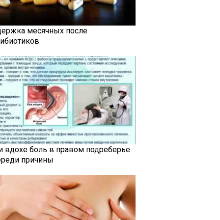
держка месячных после
тибиотиков
и вдохе боль в правом подреберье
ереди причины