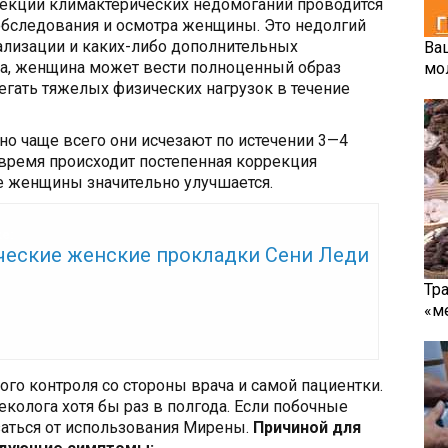
рекции климактерических недомоганий проводится
обследования и осмотра женщины. Это недолгий
тализации и каких-либо дополнительных
Ва
ча, женщина может вести полноценный образ
мо
егать тяжелых физических нагрузок в течение
о чаще всего они исчезают по истечении 3—4
о время происходит постепенная коррекция
е женщины значительно улучшается.
же:
ческие женские прокладки Сени Леди
Тр
«м
ого контроля со стороны врача и самой пациентки.
олога хотя бы раз в полгода. Если побочные
заться от использования Мирены.
Причиной для