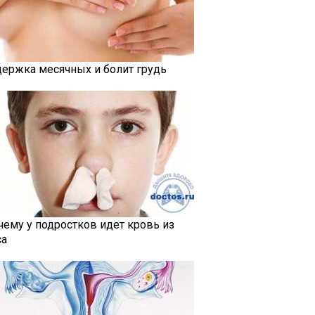
держка месячных и болит грудь
чему у подростков идет кровь из
са