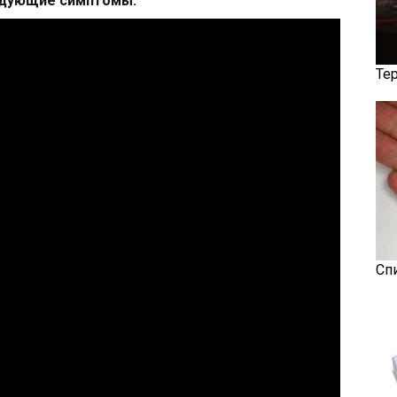
ледующие симптомы:
Те
Сп