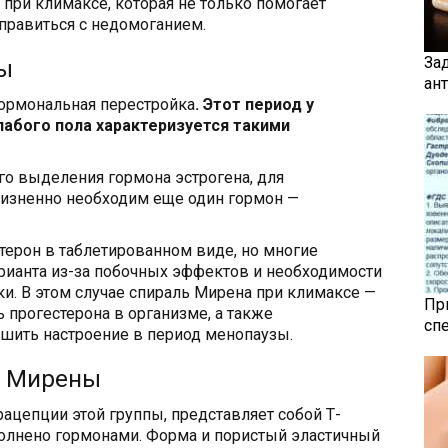
 при климаксе, которая не только помогает
справиться с недомоганием.
За
ы
ан
ормональная перестройка
. Этот период у
абого пола характеризуется такими
го выделения гормона эстрогена, для
жизненно необходим еще один гормон —
терон в таблетированном виде, но многие
рианта из-за побочных эффектов и необходимости
ки. В этом случае спираль Мирена при климаксе —
Пр
 прогестерона в организме, а также
сп
чшить настроение в период менопаузы.
а Мирены
рацепции этой группы, представляет собой Т-
полнено гормонами. Форма и пористый эластичный