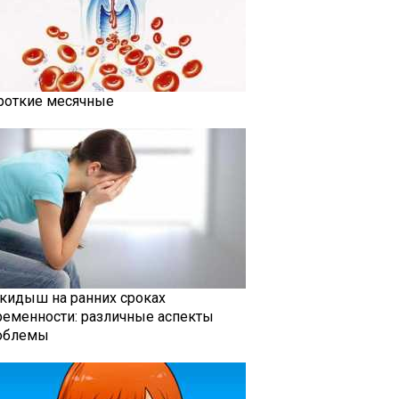
роткие месячные
кидыш на ранних сроках
ременности: различные аспекты
облемы