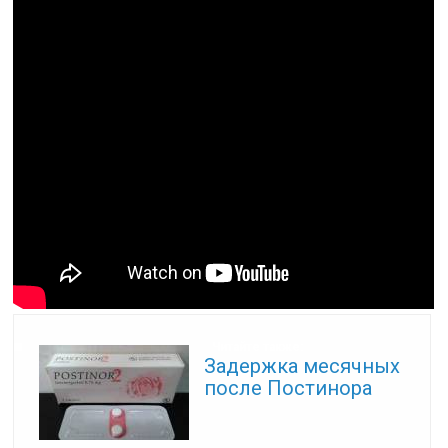
Читайте также:
Задержка месячных
после Постинора