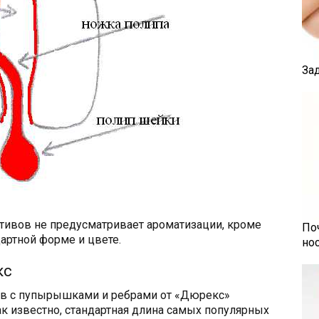
За
тивов не предусматривает ароматизации, кроме
По
артной форме и цвете.
но
кс
ов с пупырышками и ребрами от «Дюрекс»
ак известно, стандартная длина самых популярных