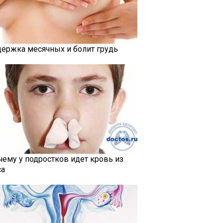
держка месячных и болит грудь
чему у подростков идет кровь из
са