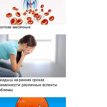
роткие месячные
кидыш на ранних сроках
ременности: различные аспекты
облемы