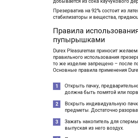
добывается из сока каучукового дер
Презерватив на 92% состоит из лате
стабилизаторы и вещества, придающ
Правила использования
пупырышками
Durex Pleasuremax приносит желае
правильного использования презерв
то же изделие запрещено – после п
Основные правила применения Durex
Открыть пачку, предварительно
должна быть помятой или порв
Вскрыть индивидуальную пачку
предметы. Достаточно разорва
Зажать накопитель для сперм
выпуская из него воздух.