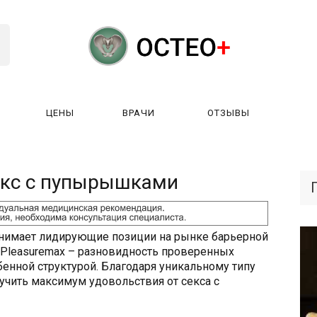
ЦЕНЫ
ВРАЧИ
ОТЗЫВЫ
К РАБОТАЕТ?
ЛИЦЕНЗИИ
ЦЕНЫ
ВРАЧИ
ОТЗЫ
кс с пупырышками
анимает лидирующие позиции на рынке барьерной
 Pleasuremax – разновидность проверенных
енной структурой. Благодаря уникальному типу
лучить максимум удовольствия от секса с