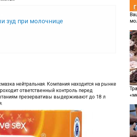
Ва
же:
ли зуд при молочнице
мо
 смазка нейтральная. Компания находится на рынке
Тр
проходит ответственный контроль перед
«м
ытаниям презервативы выдерживают до 18 л
.