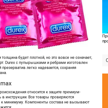
Пр
пр
 толщина будет плотной, но это вовсе не означает,
рт. Durex с пупырышками и ребрами изготовлен
ей презерватив легко надевается, сохраняя
ана.
emax
роисхождения относится к защите премиум-
ь в инструкции. Все товары проверяются
н к минимуму. Компоненты состава не вызывают
ржится: