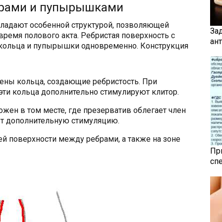
брами и пупырышками
бладают особенной структурой, позволяющей
За
время полового акта. Ребристая поверхность с
ан
е кольца и пупырышки одновременно. Конструкция
ены кольца, создающие ребристость. При
эти кольца дополнительно стимулируют клитор.
ожен в том месте, где презерватив облегает член
ает дополнительную стимуляцию.
 поверхности между ребрами, а также на зоне
Пр
сп