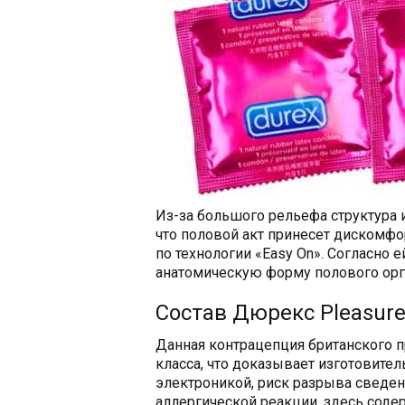
Из-за большого рельефа структура и
что половой акт принесет дискомфо
по технологии «Easy On». Согласно 
анатомическую форму полового орг
Состав Дюрекс Pleasur
Данная контрацепция британского п
класса, что доказывает изготовител
электроникой, риск разрыва сведе
аллергической реакции, здесь соде