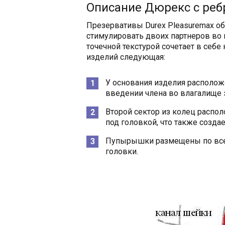
Описание Дюрекс с ре
Презервативы Durex Pleasuremax о
стимулировать двоих партнеров во 
точечной текстурой сочетает в себ
изделий следующая:
У основания изделия располож
введении члена во влагалище 
Второй сектор из колец распол
под головкой, что также созд
Пупырышки размещены по всей
головки.