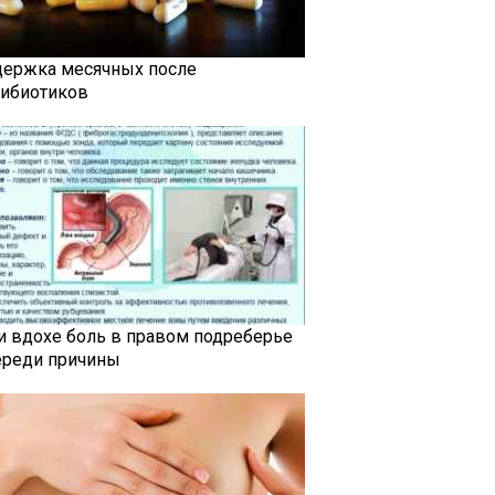
держка месячных после
тибиотиков
и вдохе боль в правом подреберье
ереди причины