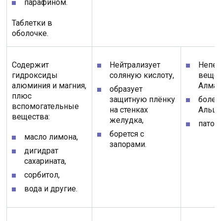
парафином.
Таблетки в
оболочке.
Содержит
Нейтрализует
Непер
гидроксиды
соляную кислоту,
вещес
алюминия и магния,
Алмаг
образует
плюс
защитную плёнку
болез
вспомогательные
на стенках
Альцг
вещества:
желудка,
патол
борется с
масло лимона,
запорами.
дигидрат
сахарината,
сорбитол,
вода и другие.