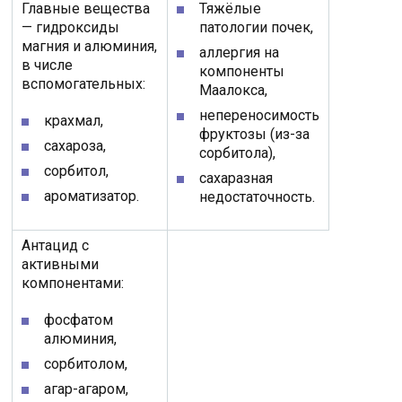
Главные вещества
Тяжёлые
— гидроксиды
патологии почек,
магния и алюминия,
аллергия на
в числе
компоненты
вспомогательных:
Маалокса,
непереносимость
крахмал,
фруктозы (из-за
сахароза,
сорбитола),
сорбитол,
сахаразная
ароматизатор.
недостаточность.
Антацид с
активными
компонентами:
фосфатом
алюминия,
сорбитолом,
агар-агаром,