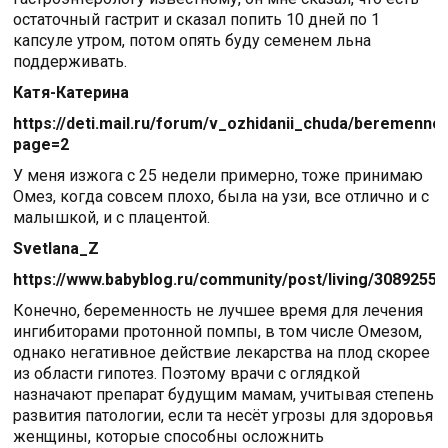
остаточный гастрит и сказал попить 10 дней по 1
капсуле утром, потом опять буду семенем льна
поддерживать.
Катя-Катерина
https://deti.mail.ru/forum/v_ozhidanii_chuda/beremenn
page=2
У меня изжога с 25 недели примерно, тоже принимаю
Омез, когда совсем плохо, была на узи, все отлично и с
малышкой, и с плацентой.
Svetlana_Z
https://www.babyblog.ru/community/post/living/3089255
Конечно, беременность не лучшее время для лечения
ингибиторами протонной помпы, в том числе Омезом,
однако негативное действие лекарства на плод скорее
из области гипотез. Поэтому врачи с оглядкой
назначают препарат будущим мамам, учитывая степень
развития патологии, если та несёт угрозы для здоровья
женщины, которые способны осложнить