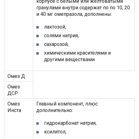
корпусе с белыми или желтоватыми
гранулами внутри содержат по по 10, 20
и 40 мг омепразола, дополнены:
лактозой,
солями натрия,
сахарозой,
химическими красителями и
другими веществами.
Омез Д
Омез
ДСР
Омез
Главный компонент, плюс
Инста
дополнительно:
гидрокарбонат натрия,
ксилитол,