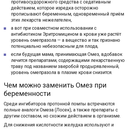
противосудорожного средства с седативным
действием, которое изредка осторожно
прописывают беременным, одновременный приём
этих лекарств нежелателен,
а вот при совместном использовании с
антибиотиком Эритромицином в крови уже растёт
уровень омепразола — а вещество и так признано
потенциально небезопасным для плода,
если будущая мама, принимающая Омез, вдобавок
лечится препаратами, содержащими лекарственную
траву под названием зверобой продырявленный,
уровень омепразола в плазме крови снизится.
Чем можно заменить Омез при
беременности
Среди ингибиторов протонной помпы встречаются
полные аналоги Омеза (Лосек), а также препараты с
другим составом, но схожим действием в организме.
Для снижения кислотности желудка используют и