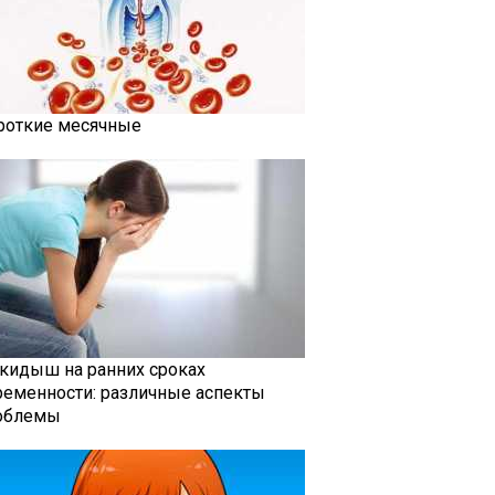
роткие месячные
кидыш на ранних сроках
ременности: различные аспекты
облемы