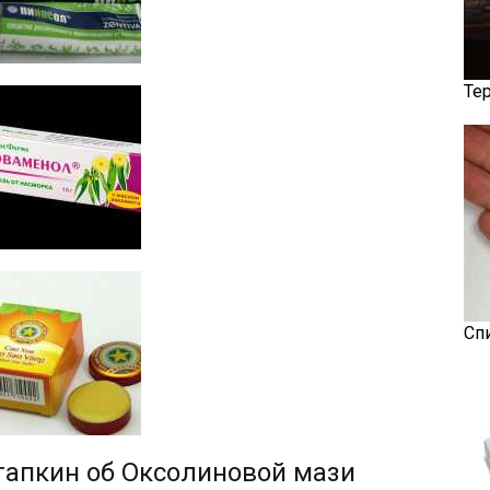
Те
Сп
гапкин об Оксолиновой мази