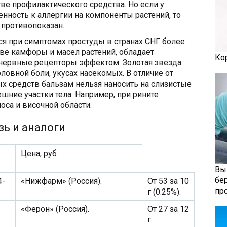
ве профилактического средства. Но если у
ность к аллергии на компоненты растений, то
 противопоказан.
ся при симптомах простуды в странах СНГ более
ове камфоры и масел растений, обладает
Ко
нервные рецепторы эффектом. Золотая звезда
ловной боли, укусах насекомых. В отличие от
 средств бальзам нельзя наносить на слизистые
шние участки тела. Например, при рините
оса и височной области.
зь и аналоги
Цена, руб
Вы
бе
4-
«Нижфарм» (Россия).
От 53 за 10
пр
г (0.25%).
«Ферон» (Россия).
От 27 за 12
г.