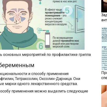
За
ан
нь основных мероприятий по профилактике гриппа
 беременным
Пр
нкциональности и способу применения
сп
фтилин, Тетраксолин, Оксолин-Дарница. Они
е марки одного лекарственного средства.
способу применения можно выделить следующие