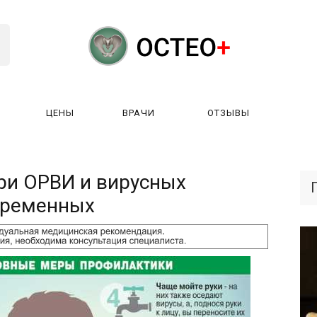
ЦЕНЫ
ВРАЧИ
ОТЗЫВЫ
К РАБОТАЕТ?
ЛИЦЕНЗИИ
ЦЕНЫ
ВРАЧИ
ОТЗЫ
ри ОРВИ и вирусных
еременных