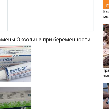
Ва
мо
амены Оксолина при беременности
Тр
«м