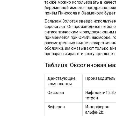
также можно использовать в качест
беременной имеется предрасположен
приём Пиносола и Эваменола будет
Бальзам Золотая звезда использует
сорока лет. Он производится на осн
антисептическим и раздражающим 
применяется при ОРВИ, насморке, го
рассмотренных выше лекарственных
оболочки, им смазывают только вне
препарат втирают в кожу крыльев н
Таблица: Оксолиновая ма
Действующие
Производитель
компоненты
Оксолин
Нафталин-1,2,3,
тетрон.
Виферон
Интерферон
альфа-2b.