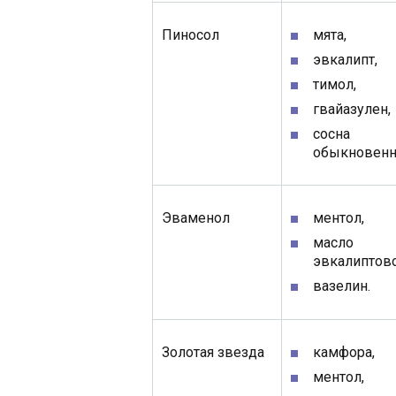
Пиносол
мята,
эвкалипт,
тимол,
гвайазулен,
сосна
обыкновенн
Эваменол
ментол,
масло
эвкалиптово
вазелин.
Золотая звезда
камфора,
ментол,