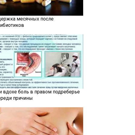
держка месячных после
тибиотиков
и вдохе боль в правом подреберье
ереди причины