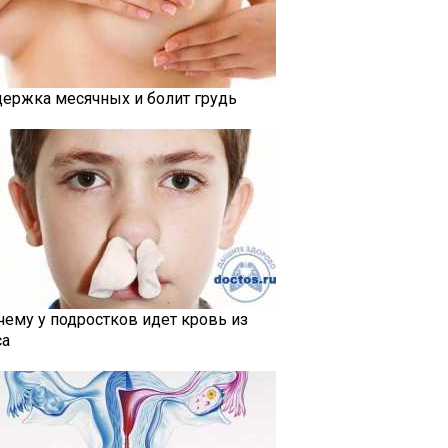
держка месячных и болит грудь
чему у подростков идет кровь из
са