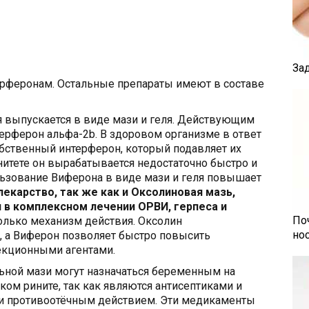
За
ерферонам. Остальные препараты имеют в составе
 выпускается в виде мази и геля. Действующим
ерферон альфа-2b. В здоровом организме в ответ
бственный интерферон, который подавляет их
итете он вырабатывается недостаточно быстро и
льзование Виферона в виде мази и геля повышает
лекарство, так же как и Оксолиновая мазь,
 в комплексном лечении ОРВИ, герпеса и
По
олько механизм действия. Оксолин
но
, а Виферон позволяет быстро повысить
екционными агентами.
ьной мази могут назначаться беременным на
ком рините, так как являются антисептиками и
и противоотёчным действием. Эти медикаменты