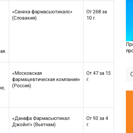
«Санека фармасьютикалс»
От 268 за
(Словакия).
10 г.
Пр
пр
ая.
«Московская
От 47 за 15
фармацевтическая компания»
г.
(Россия).
е,
«Данафа Фармасьютикал
От 93 за 4
Джойнт» (Вьетнам).
г.