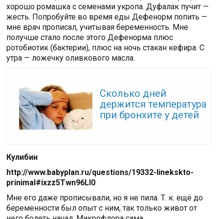
хорошо ромашка с семенами укропа. Дуфалак пучит —
жесть. Попробуйте во время еды Дефенорм попить —
мне врач прописал, учитывая беременность. Мне
получше стало после этого Дефенорма плюс
ротобиотик (бактерии), плюс на ночь стакан кефира. С
утра — ложечку оливкового масла.
Читайте также:
Сколько дней
держится температура
при бронхите у детей
Кулибин
http://www.babyplan.ru/questions/19332-linekskto-
prinimal#ixzz5Twn96Ll0
Мне его даже прописывали, но я не пила. Т. к. ещё до
беременности был опыт с ним, так только живот от
него болеть начал. Микрофлора сама