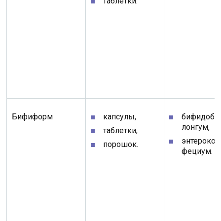
таблетки.
Бифиформ
капсулы,
бифидоба
лонгум,
таблетки,
энтерокок
порошок.
фециум.