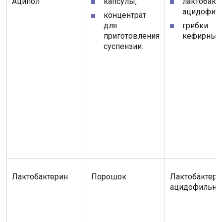
Аципол
капсулы,
лактобакт
ацидофил
концентрат
для
грибки
приготовления
кефирные
суспензии.
Лактобактерин
Порошок
Лактобактери
ацидофильн