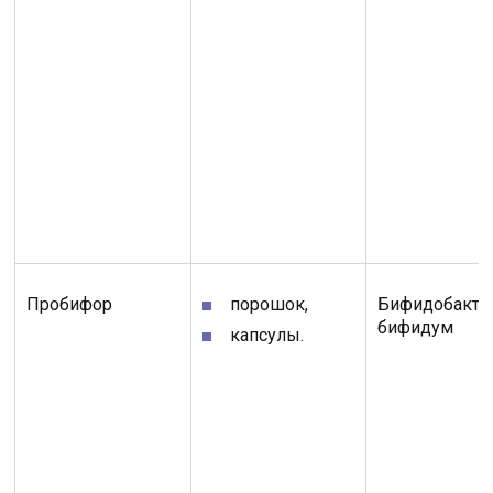
Пробифор
порошок,
Бифидобакте
бифидум
капсулы.