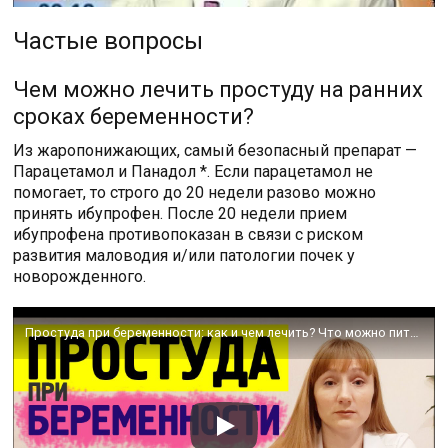
Частые вопросы
Чем можно лечить простуду на ранних
сроках беременности?
Из жаропонижающих, самый безопасный препарат —
Парацетамол и Панадол *. Если парацетамол не
помогает, то строго до 20 недели разово можно
принять ибупрофен. После 20 недели прием
ибупрофена противопоказан в связи с риском
развития маловодия и/или патологии почек у
новорожденного.
Простуда при беременности: как и чем лечить? Что можно пить беременным при простуде, а что нельзя?