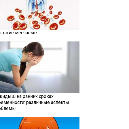
роткие месячные
кидыш на ранних сроках
ременности: различные аспекты
облемы