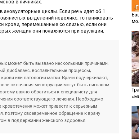
монов в яичниках.
в ановуляторные циклы. Если речь идет об 1
Ва
ровянистых выделений невелико, то паниковать
мо
ки крови, перемешанные со слизью, если они
торых женщин они появляются при овуляции.
ных может быть вызвано несколькими причинами,
ый дисбаланс, воспалительные процессы,
крови или патологии матки. Врачи подчеркивают,
осле окончания менструации могут быть сигналом
Тр
поэтому важно обратиться к специалисту для
«м
ачения соответствующего лечения. Необходимо
е кровотечения может привести к серьезным
я, поэтому своевременное обращение к врачу
ом в поддержании женского здоровья.