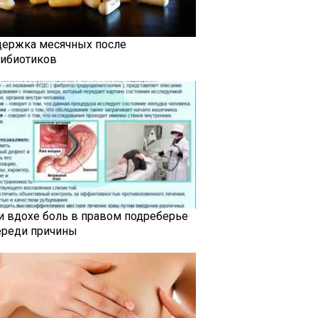
держка месячных после
тибиотиков
и вдохе боль в правом подреберье
ереди причины