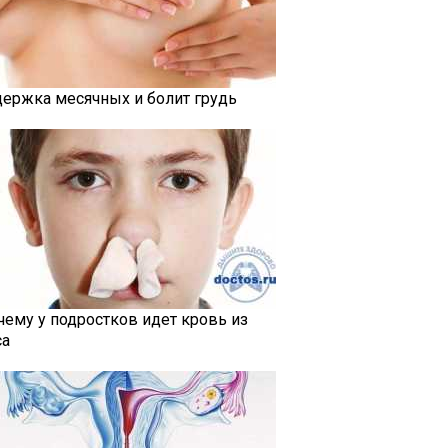
держка месячных и болит грудь
чему у подростков идет кровь из
са