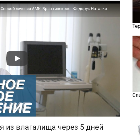
особ лечения АМК. Врач-гинеколог Федорук Наталья
Те
Сп
 из влагалища через 5 дней