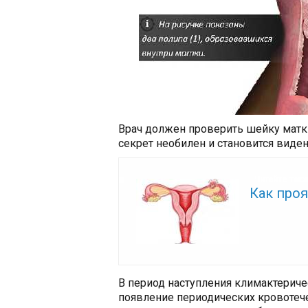
Врач должен проверить шейку матк
секрет необилен и становится виде
Читайте так
Как про
В период наступления климактерич
появление периодических кровотече