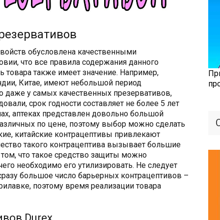
презервативов
 свойств обусловлена качественными
овии, что все правила содержания данного
 товара также имеет значение. Например,
Пр
дии, Китае, имеют небольшой период
пр
Но даже у самых качественных презервативов,
вали, срок годности составляет не более 5 лет
инах, аптеках представлен довольно большой
различных по цене, поэтому выбор можно сделать
кие, китайские контрацептивы привлекают
чество такого контрацептива вызывает большие
 том, что такое средство защиты можно
чего необходимо его утилизировать. Не следует
 сразу большое число барьерных контрацептивов –
прилавке, поэтому время реализации товара
ивов Durex