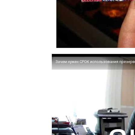
Зачем нужен СРОК использования презер