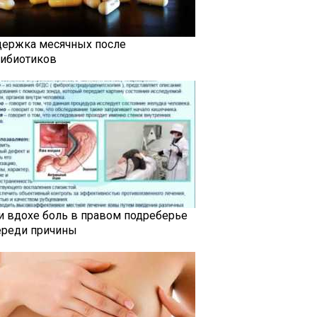
держка месячных после
тибиотиков
и вдохе боль в правом подреберье
ереди причины