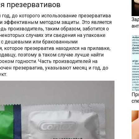
ия презервативов
 год, до которого использование презерватива
За
 и эффективным методом защиты. Это является
ан
дь производитель, таким образом, заботится о
некоторых случаях эти сведения на упаковке
ит с дешевыми или бракованными
, которое презерватив находился на прилавке,
одавцу, поэтому в таком случае лучше найти
роком годности. Часть производителей на
ючен презерватив, указывают месяц и год, до
кт.
Пр
сп