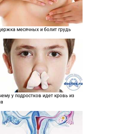
держка месячных и болит грудь
чему у подростков идет кровь из
са