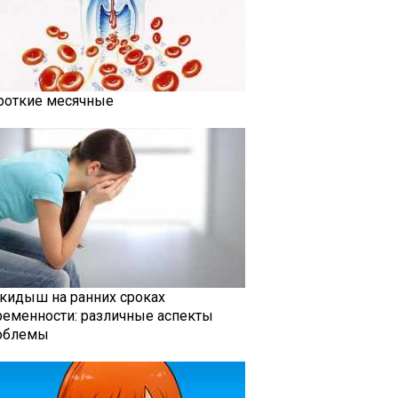
роткие месячные
кидыш на ранних сроках
ременности: различные аспекты
облемы