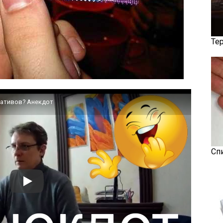
Те
вативов? Анекдот
Сп