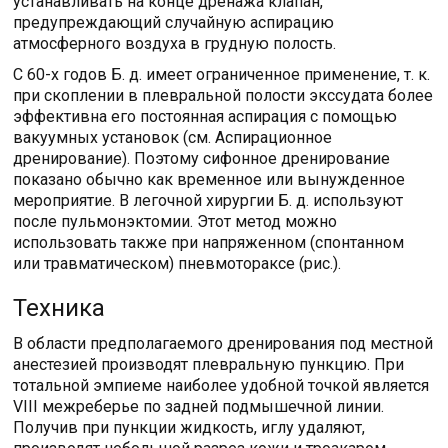
устанавливать на конце дренажа клапан,
предупреждающий случайную аспирацию
атмосферного воздуха в грудную полость.
С 60-х годов Б. д. имеет ограниченное применение, т. к.
при скоплении в плевральной полости экссудата более
эффективна его постоянная аспирация с помощью
вакуумных установок (см. Аспирационное
дренирование). Поэтому сифонное дренирование
показано обычно как временное или вынужденное
мероприятие. В легочной хирургии Б. д. используют
после пульмонэктомии. Этот метод можно
использовать также при напряженном (спонтанном
или травматическом) пневмотораксе (рис.).
Техника
В области предполагаемого дренирования под местной
анестезией производят плевральную пункцию. При
тотальной эмпиеме наиболее удобной точкой является
VIII межреберье по задней подмышечной линии.
Получив при пункции жидкость, иглу удаляют,