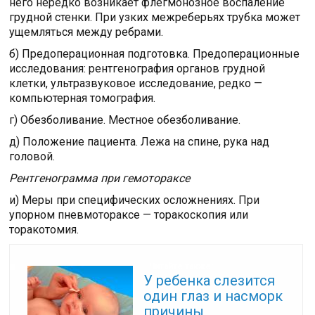
него нередко возникает флегмонозное воспаление
грудной стенки. При узких межреберьях трубка может
ущемляться между ребрами.
б) Предоперационная подготовка. Предоперационные
исследования: рентгенография органов грудной
клетки, ультразвуковое исследование, редко —
компьютерная томография.
г) Обезболивание. Местное обезболивание.
д) Положение пациента. Лежа на спине, рука над
головой.
Рентгенограмма при гемотораксе
и) Меры при специфических осложнениях. При
упорном пневмотораксе — торакоскопия или
торакотомия.
Читайте также:
У ребенка слезится
один глаз и насморк
причины