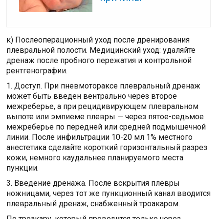
к) Послеоперационный уход после дренирования
плевральной полости. Медицинский уход: удаляйте
дренаж после пробного пережатия и контрольной
рентгенографии.
1. Доступ. При пневмотораксе плевральный дренаж
может быть введен вентрально через второе
межреберье, а при рецидивирующем плевральном
выпоте или эмпиеме плевры — через пятое-седьмое
межреберье по передней или средней подмышечной
линии. После инфильтрации 10-20 мл 1% местного
анестетика сделайте короткий горизонтальный разрез
кожи, немного каудальнее планируемого места
пункции.
3. Введение дренажа. После вскрытия плевры
ножницами, через тот же пункционный канал вводится
плевральный дренаж, снабженный троакаром.
По троакару, который проводится только через