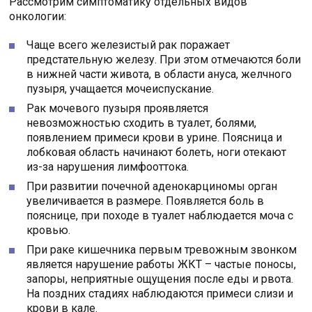
Рассмотрим симптоматику отдельных видов
онкологии:
Чаще всего железистый рак поражает
предстательную железу. При этом отмечаются боли
в нижней части живота, в области ануса, желчного
пузыря, учащается мочеиспускание.
Рак мочевого пузыря проявляется
невозможностью сходить в туалет, болями,
появлением примеси крови в урине. Поясница и
лобковая область начинают болеть, ноги отекают
из-за нарушения лимфооттока.
При развитии почечной аденокарциномы орган
увеличивается в размере. Появляется боль в
пояснице, при походе в туалет наблюдается моча с
кровью.
При раке кишечника первым тревожным звонком
является нарушение работы ЖКТ – частые поносы,
запоры, неприятные ощущения после еды и рвота.
На поздних стадиях наблюдаются примеси слизи и
крови в кале.