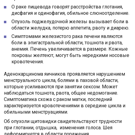
О раке пищевода говорят расстройства глотания,
дисфагия и одинофагия, обильное слюноотделение.
Опухоль поджелудочной железы вызывает боли в
области желудка, потерю аппетита, рвоту и диарею.
Симптомами железистого рака печени являются
боли в эпигастральной области, тошнота и рвота,
анемия. Печень увеличивается в размере. Кожные
покровы желтеют, могут быть нередкими носовые
кровотечения.
Аденокарцинома яичников проявляется нарушением
менструального цикла, болями в паховой области,
которые усиливаются при занятии сексом. Может
наблюдаться тошнота, рвота, общее недомогание.
Симптоматика схожа с раком матки, последний
характеризуется кровотечениями в середине цикла и
обильными менструациями.
Об опухоли щитовидки свидетельствуют трудности
при глотании, отдышка, изменения голоса. Шея
деформируется в области поражения.