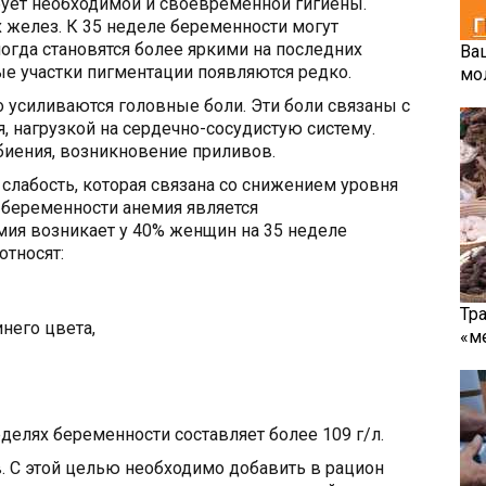
бует необходимой и своевременной гигиены.
х желез. К 35 неделе беременности могут
ногда становятся более яркими на последних
Ва
е участки пигментации появляются редко.
мо
 усиливаются головные боли. Эти боли связаны с
, нагрузкой на сердечно-сосудистую систему.
биения, возникновение приливов.
лабость, которая связана со снижением уровня
 беременности анемия является
ия возникает у 40% женщин на 35 неделе
относят:
Тр
него цвета,
«м
делях беременности составляет более 109 г/л.
. С этой целью необходимо добавить в рацион