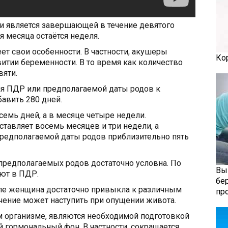
ти является завершающей в течение девятого
 месяца остаётся неделя.
т свои особенности. В частности, акушеры
Ко
итии беременности. В то время как количество
вяти.
я ПДР или предполагаемой даты родов к
авить 280 дней.
емь дней, а в месяце четыре недели.
ставляет восемь месяцев и три недели, а
редполагаемой даты родов приблизительно пять
 предполагаемых родов достаточно условна. По
Вы
ают в ПДР.
бе
еле женщина достаточно привыкла к различным
пр
ение может наступить при опущении живота.
 организме, являются необходимой подготовкой
й гормональный фон. В частности, сокращается