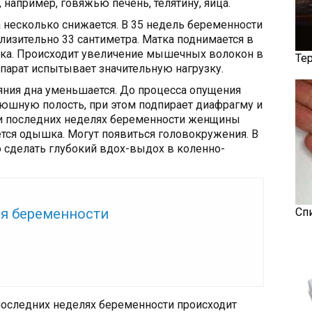
например, говяжью печень, телятину, яйца.
а несколько снижается. В 35 недель беременности
лизительно 33 сантиметра. Матка поднимается в
упка. Происходит увеличение мышечных волокон в
Те
парат испытывает значительную нагрузку.
яния дна уменьшается. До процесса опущения
рюшную полость, при этом подпирает диафрагму и
при последних неделях беременности женщины
тся одышка. Могут появиться головокружения. В
 сделать глубокий вдох-выдох в коленно-
же:
ля беременности
Сп
последних неделях беременности происходит