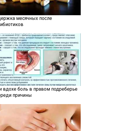
держка месячных после
тибиотиков
и вдохе боль в правом подреберье
ереди причины