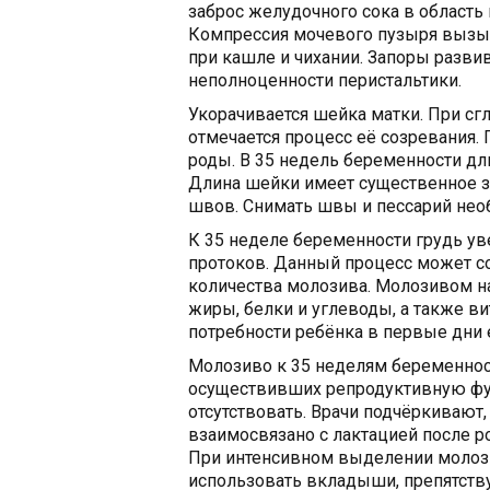
заброс желудочного сока в область
Компрессия мочевого пузыря вызыв
при кашле и чихании. Запоры разви
неполноценности перистальтики.
Укорачивается шейка матки. При сг
отмечается процесс её созревания.
роды. В 35 недель беременности дл
Длина шейки имеет существенное з
швов. Снимать швы и пессарий необ
К 35 неделе беременности грудь ув
протоков. Данный процесс может 
количества молозива. Молозивом 
жиры, белки и углеводы, а также в
потребности ребёнка в первые дни 
Молозиво к 35 неделям беременнос
осуществивших репродуктивную ф
отсутствовать. Врачи подчёркивают
взаимосвязано с лактацией после ро
При интенсивном выделении молоз
использовать вкладыши, препятств