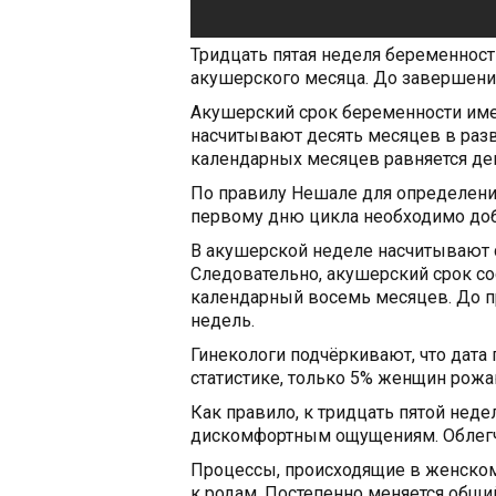
Тридцать пятая неделя беременнос
акушерского месяца. До завершения
Акушерский срок беременности имее
насчитывают десять месяцев в разв
календарных месяцев равняется де
По правилу Нешале для определени
первому дню цикла необходимо доб
В акушерской неделе насчитывают с
Следовательно, акушерский срок со
календарный восемь месяцев. До п
недель.
Гинекологи подчёркивают, что дата
статистике, только 5% женщин рож
Как правило, к тридцать пятой нед
дискомфортным ощущениям. Облегч
Процессы, происходящие в женском
к родам. Постепенно меняется общи