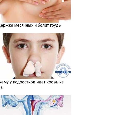
держка месячных и болит грудь
чему у подростков идет кровь из
са