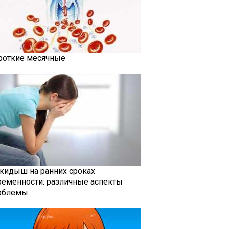
роткие месячные
кидыш на ранних сроках
ременности: различные аспекты
облемы