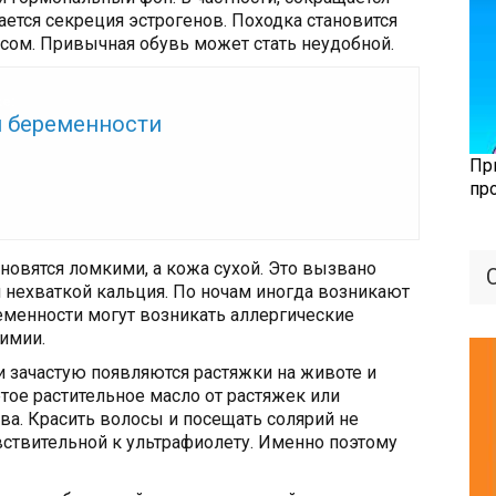
ается секреция эстрогенов. Походка становится
есом. Привычная обувь может стать неудобной.
же:
и беременности
Пр
пр
новятся ломкими, а кожа сухой. Это вызвано
 нехваткой кальция. По ночам иногда возникают
еменности могут возникать аллергические
химии.
 зачастую появляются растяжки на животе и
тое растительное масло от растяжек или
а. Красить волосы и посещать солярий не
вствительной к ультрафиолету. Именно поэтому