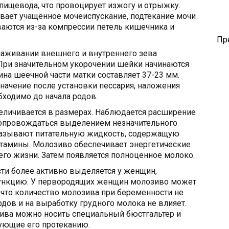
 пищевода, что провоцирует изжогу и отрыжку.
ает учащённое мочеиспускание, подтекание мочи
ваются из-за компрессии петель кишечника и
Пр
лаживании внешнего и внутреннего зева
 При значительном укорочении шейки начинаются
ина шеечной части матки составляет 37-23 мм.
начение после установки пессария, наложения
ходимо до начала родов.
еличивается в размерах. Наблюдается расширение
сопровождаться выделением незначительного
называют питательную жидкость, содержащую
итамины. Молозиво обеспечивает энергетические
его жизни. Затем появляется полноценное молоко.
ти более активно выделяется у женщин,
ункцию. У первородящих женщин молозиво может
, что количество молозива при беременности не
дов и на выработку грудного молока не влияет.
ива можно носить специальный бюстгальтер и
ующие его протеканию.