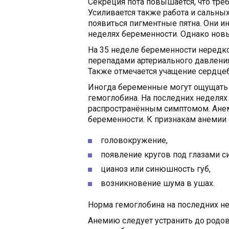
Секреция пота повышается, что тре
Усиливается также работа и сальны
появиться пигментные пятна. Они и
неделях беременности. Однако новы
На 35 неделе беременности нередко
перепадами артериального давления
Также отмечается учащение сердце
Иногда беременные могут ощущать с
гемоглобина. На последних неделях
распространённым симптомом. Анем
беременности. К признакам анемии 
головокружение,
появление кругов под глазами си
цианоз или синюшность губ,
возникновение шума в ушах.
Норма гемоглобина на последних не
Анемию следует устранить до родов