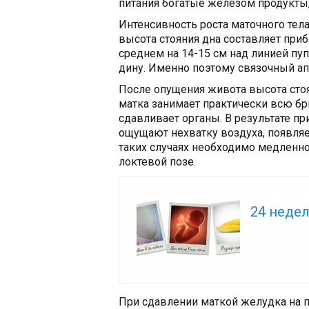
питания богатые железом продукты, 
Интенсивность роста маточного тел
высота стояния дна составляет приб
среднем на 14-15 см над линией п
дину. Именно поэтому связочный ап
После опущения живота высота сто
матка занимает практически всю б
сдавливает органы. В результате 
ощущают нехватку воздуха, появляе
таких случаях необходимо медленно
локтевой позе.
Читайте так
24 неде
При сдавлении маткой желудка на 