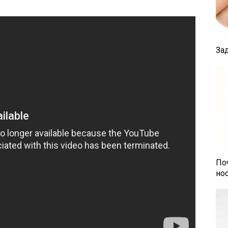
За
По
но